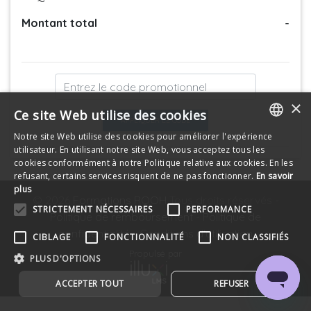
Montant total
-
×
Ce site Web utilise des cookies
APPLIQUER LE CODE
Notre site Web utilise des cookies pour améliorer l'expérience
FRENCH
utilisateur. En utilisant notre site Web, vous acceptez tous les
cookies conformément à notre Politique relative aux cookies. En les
ENGLISH
refusant, certains services risquent de ne pas fonctionner.
En savoir
plus
© 2026
Formations RQOH
Tous droits réservés -
STRICTEMENT NÉCESSAIRES
PERFORMANCE
Politique de remboursement
-
Politique de
confidentialité
-
Conditions d'utilisation
CIBLAGE
FONCTIONNALITÉ
NON CLASSIFIÉS
Propulsé par
PLUS D'OPTIONS
ACCEPTER TOUT
REFUSER